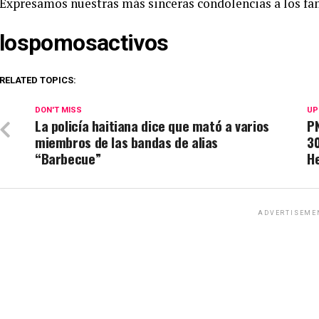
Expresamos nuestras más sinceras condolencias a los fam
lospomosactivos
RELATED TOPICS:
DON'T MISS
UP
La policía haitiana dice que mató a varios
P
miembros de las bandas de alias
3
“Barbecue”
H
ADVERTISEME