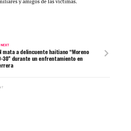
iliares y amigos de las víctimas.
 NEXT
N mata a delincuente haitiano “Moreno
0-30” durante un enfrentamiento en
errera
NT