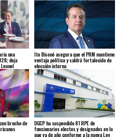
Estable
ria una
Ito Bisonó asegura que el PRM mantiene
028; deja
ventaja política y saldrá fortalecido de
 Leonel
elección interna
 con broche de
DGCP ha suspendido 81 RPE de
ericanos
funcionarios electos y designados en lo
que va de año conforme a la nueva Ley