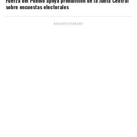
Fuerza del Pueblo apoya prohibición de la Junta Central
sobre encuestas electorales
ADVERTISEMENT