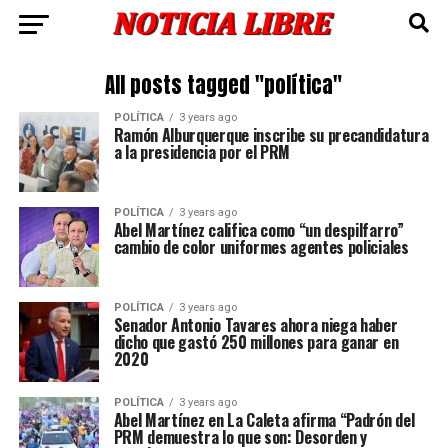
All posts tagged "política"
POLÍTICA
3 years ago
Ramón Alburquerque inscribe su precandidatura
a la presidencia por el PRM
POLÍTICA
3 years ago
Abel Martínez califica como “un despilfarro”
cambio de color uniformes agentes policiales
POLÍTICA
3 years ago
Senador Antonio Tavares ahora niega haber
dicho que gastó 250 millones para ganar en
2020
POLÍTICA
3 years ago
Abel Martínez en La Caleta afirma “Padrón del
PRM demuestra lo que son: Desorden y