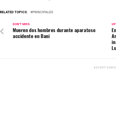
RELATED TOPICS:
PRINCIPALES
DON'T MISS
UP
Mueren dos hombres durante aparatoso
En
accidente en Bani
A
in
L
ADVERTISEME